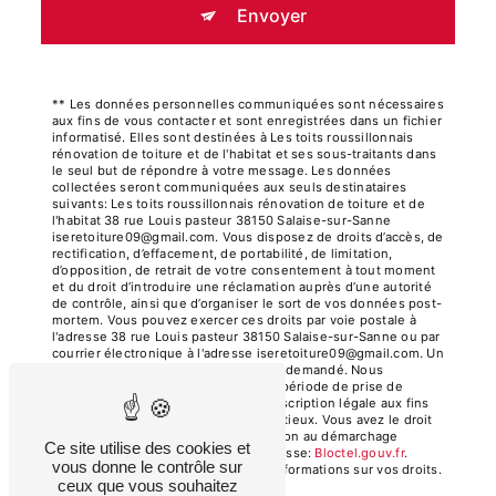
Envoyer
** Les données personnelles communiquées sont nécessaires
aux fins de vous contacter et sont enregistrées dans un fichier
informatisé. Elles sont destinées à Les toits roussillonnais
rénovation de toiture et de l'habitat et ses sous-traitants dans
le seul but de répondre à votre message. Les données
collectées seront communiquées aux seuls destinataires
suivants: Les toits roussillonnais rénovation de toiture et de
l'habitat 38 rue Louis pasteur 38150 Salaise-sur-Sanne
iseretoiture09@gmail.com. Vous disposez de droits d’accès, de
rectification, d’effacement, de portabilité, de limitation,
d’opposition, de retrait de votre consentement à tout moment
et du droit d’introduire une réclamation auprès d’une autorité
de contrôle, ainsi que d’organiser le sort de vos données post-
mortem. Vous pouvez exercer ces droits par voie postale à
l'adresse 38 rue Louis pasteur 38150 Salaise-sur-Sanne ou par
courrier électronique à l'adresse iseretoiture09@gmail.com. Un
justificatif d'identité pourra vous être demandé. Nous
conservons vos données pendant la période de prise de
contact puis pendant la durée de prescription légale aux fins
probatoires et de gestion des contentieux. Vous avez le droit
de vous inscrire sur la liste d'opposition au démarchage
Ce site utilise des cookies et
téléphonique, disponible à cette adresse:
Bloctel.gouv.fr
.
vous donne le contrôle sur
Consultez le site cnil.fr pour plus d’informations sur vos droits.
ceux que vous souhaitez