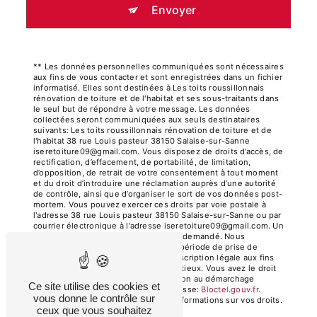
Envoyer
** Les données personnelles communiquées sont nécessaires
aux fins de vous contacter et sont enregistrées dans un fichier
informatisé. Elles sont destinées à Les toits roussillonnais
rénovation de toiture et de l'habitat et ses sous-traitants dans
le seul but de répondre à votre message. Les données
collectées seront communiquées aux seuls destinataires
suivants: Les toits roussillonnais rénovation de toiture et de
l'habitat 38 rue Louis pasteur 38150 Salaise-sur-Sanne
iseretoiture09@gmail.com. Vous disposez de droits d’accès, de
rectification, d’effacement, de portabilité, de limitation,
d’opposition, de retrait de votre consentement à tout moment
et du droit d’introduire une réclamation auprès d’une autorité
de contrôle, ainsi que d’organiser le sort de vos données post-
mortem. Vous pouvez exercer ces droits par voie postale à
l'adresse 38 rue Louis pasteur 38150 Salaise-sur-Sanne ou par
courrier électronique à l'adresse iseretoiture09@gmail.com. Un
justificatif d'identité pourra vous être demandé. Nous
conservons vos données pendant la période de prise de
contact puis pendant la durée de prescription légale aux fins
probatoires et de gestion des contentieux. Vous avez le droit
de vous inscrire sur la liste d'opposition au démarchage
Ce site utilise des cookies et
téléphonique, disponible à cette adresse:
Bloctel.gouv.fr
.
vous donne le contrôle sur
Consultez le site cnil.fr pour plus d’informations sur vos droits.
ceux que vous souhaitez