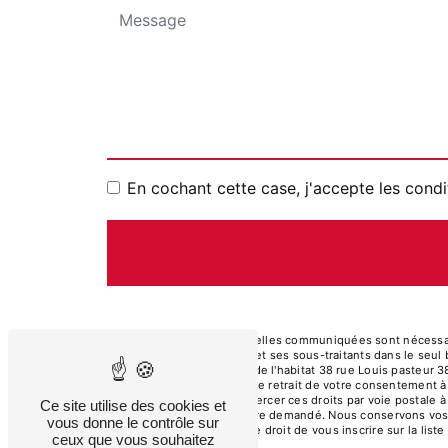
En cochant cette case, j'accepte les condi
** Les données personnelles communiquées sont nécessaires
de toiture et de l'habitat et ses sous-traitants dans le s
rénovation de toiture et de l'habitat 38 rue Louis pasteur 
limitation, d’opposition, de retrait de votre consentement 
mortem. Vous pouvez exercer ces droits par voie postale à 
Ce site utilise des cookies et
d'identité pourra vous être demandé. Nous conservons vos 
vous donne le contrôle sur
contentieux. Vous avez le droit de vous inscrire sur la li
ceux que vous souhaitez
vos droits.