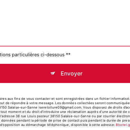
tions particulières ci-dessous **
Envoyer
 aux fins de vous contacter et sont enregistrées dans un fichier informatisé. E
eul but de répondre à votre message. Les données collectées seront communiquées 
38150 Salaise-sur-Sanne iseretoiture09@gmail.com. Vous disposez de droits d’accè
à tout moment et du droit d’introduire une réclamation auprès d’une autorité de c
l'adresse 38 rue Louis pasteur 38150 Salaise-sur-Sanne ou par courrier électroni
données pendant la période de prise de contact puis pendant la durée de prescr
ste d'opposition au démarchage téléphonique, disponible à cette adresse:
Bloctel.