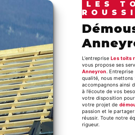
LES T
ROUSS
démoussage toiture à
Anneyr
L’entreprise
Les toits 
vous propose ses ser
Anneyron
. Entreprise
qualité, nous mettons
accompagnons ainsi d
à l’écoute de vos beso
votre disposition pou
votre projet de
démou
passion et le partager
réussir. Toute notre éq
rigueur.