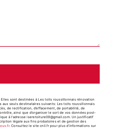
lles sont destinées à Les toits roussillonnais rénovation
aux seuls destinataires suivants: Les toits roussillonnais
s, de rectification, d’effacement, de portabilité, de
ontrôle, ainsi que d’organiser le sort de vos données post-
que à l'adresse iseretoiture09@gmail.com. Un justificatif
iption légale aux fins probatoires et de gestion des
gouv.fr
. Consultez le site cnil.fr pour plus d’informations sur