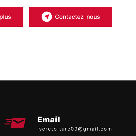
plus
Contactez-nous
Email
iseretoiture09@gmail.com