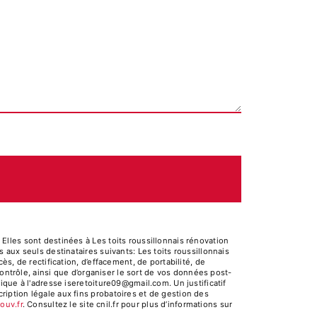
lles sont destinées à Les toits roussillonnais rénovation
aux seuls destinataires suivants: Les toits roussillonnais
s, de rectification, d’effacement, de portabilité, de
ontrôle, ainsi que d’organiser le sort de vos données post-
que à l'adresse iseretoiture09@gmail.com. Un justificatif
iption légale aux fins probatoires et de gestion des
gouv.fr
. Consultez le site cnil.fr pour plus d’informations sur