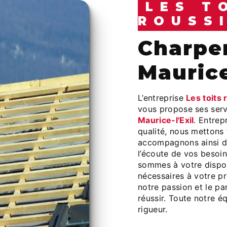
LES T
ROUSS
charpentier à Saint-
Maurice
L’entreprise
Les toits 
vous propose ses ser
Maurice-l'Exil
. Entrep
qualité, nous mettons
accompagnons ainsi d
l’écoute de vos besoin
sommes à votre dispos
nécessaires à votre p
notre passion et le pa
réussir. Toute notre éq
rigueur.