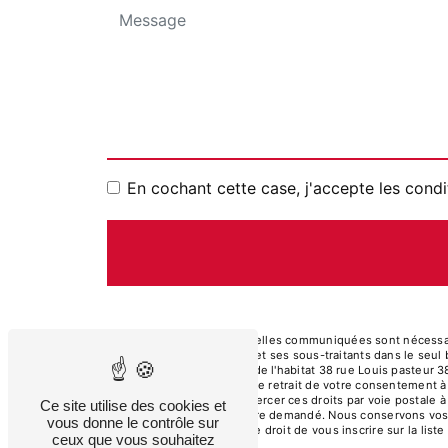
En cochant cette case, j'accepte les condi
** Les données personnelles communiquées sont nécessaires
de toiture et de l'habitat et ses sous-traitants dans le s
rénovation de toiture et de l'habitat 38 rue Louis pasteur 
limitation, d’opposition, de retrait de votre consentement 
mortem. Vous pouvez exercer ces droits par voie postale à 
Ce site utilise des cookies et
d'identité pourra vous être demandé. Nous conservons vos 
vous donne le contrôle sur
contentieux. Vous avez le droit de vous inscrire sur la li
ceux que vous souhaitez
vos droits.