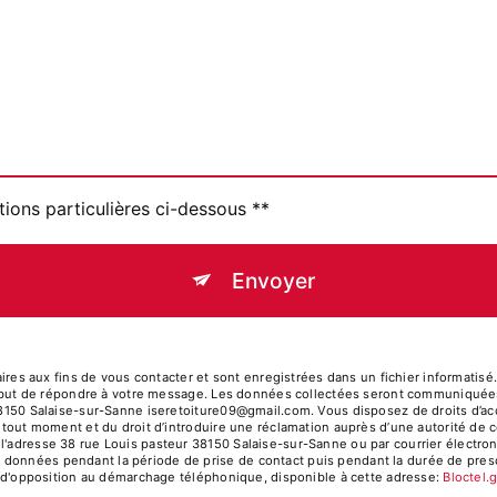
tions particulières ci-dessous **
Envoyer
 aux fins de vous contacter et sont enregistrées dans un fichier informatisé. E
eul but de répondre à votre message. Les données collectées seront communiquées 
38150 Salaise-sur-Sanne iseretoiture09@gmail.com. Vous disposez de droits d’accè
à tout moment et du droit d’introduire une réclamation auprès d’une autorité de c
l'adresse 38 rue Louis pasteur 38150 Salaise-sur-Sanne ou par courrier électroni
données pendant la période de prise de contact puis pendant la durée de prescr
ste d'opposition au démarchage téléphonique, disponible à cette adresse:
Bloctel.