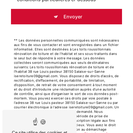
Envoyer
** Les données personnelles communiquées sont nécessaires
aux fins de vous contacter et sont enregistrées dans un fichier
informatisé. Elles sont destinées à Les toits roussillonnais
rénovation de toiture et de l'habitat et ses sous-traitants dans
le seul but de répondre à votre message. Les données
collectées seront communiquées aux seuls destinataires
suivants: Les toits roussillonnais rénovation de toiture et de
l'habitat 38 rue Louis pasteur 38150 Salaise-sur-Sanne
iseretoiture09@gmail.com. Vous disposez de droits d’accès, de
rectification, d’effacement, de portabilité, de limitation,
d’opposition, de retrait de votre consentement à tout moment
et du droit d’introduire une réclamation auprès d’une autorité
de contrôle, ainsi que d’organiser le sort de vos données post-
mortem. Vous pouvez exercer ces droits par voie postale à
l'adresse 38 rue Louis pasteur 38150 Salaise-sur-Sanne ou par
courrier électronique à l'adresse iseretoiture09@gmail.com. Un
justificatif d'identité pourra vous être demandé. Nous
conservons vos données pendant la période de prise de
contact puis pendant la durée de prescription légale aux fins
probatoires et de gestion des contentieux. Vous avez le droit
de vous inscrire sur la liste d'opposition au démarchage
Ce site utilise des cookies et