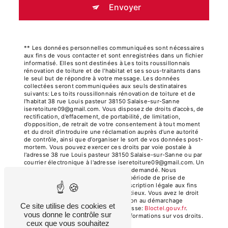
Envoyer
** Les données personnelles communiquées sont nécessaires
aux fins de vous contacter et sont enregistrées dans un fichier
informatisé. Elles sont destinées à Les toits roussillonnais
rénovation de toiture et de l'habitat et ses sous-traitants dans
le seul but de répondre à votre message. Les données
collectées seront communiquées aux seuls destinataires
suivants: Les toits roussillonnais rénovation de toiture et de
l'habitat 38 rue Louis pasteur 38150 Salaise-sur-Sanne
iseretoiture09@gmail.com. Vous disposez de droits d’accès, de
rectification, d’effacement, de portabilité, de limitation,
d’opposition, de retrait de votre consentement à tout moment
et du droit d’introduire une réclamation auprès d’une autorité
de contrôle, ainsi que d’organiser le sort de vos données post-
mortem. Vous pouvez exercer ces droits par voie postale à
l'adresse 38 rue Louis pasteur 38150 Salaise-sur-Sanne ou par
courrier électronique à l'adresse iseretoiture09@gmail.com. Un
justificatif d'identité pourra vous être demandé. Nous
conservons vos données pendant la période de prise de
contact puis pendant la durée de prescription légale aux fins
probatoires et de gestion des contentieux. Vous avez le droit
de vous inscrire sur la liste d'opposition au démarchage
Ce site utilise des cookies et
téléphonique, disponible à cette adresse:
Bloctel.gouv.fr
.
vous donne le contrôle sur
Consultez le site cnil.fr pour plus d’informations sur vos droits.
ceux que vous souhaitez