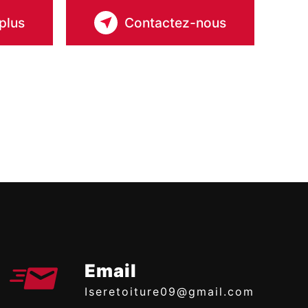
plus
Contactez-nous
Email
iseretoiture09@gmail.com