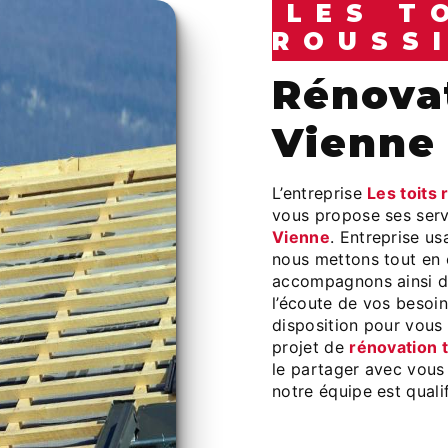
LES T
ROUSS
rénovation toiture à
Vienne
L’entreprise
Les toits 
vous propose ses ser
Vienne
. Entreprise us
nous mettons tout en 
accompagnons ainsi d
l’écoute de vos besoin
disposition pour vous
projet de
rénovation t
le partager avec vous 
notre équipe est qualif