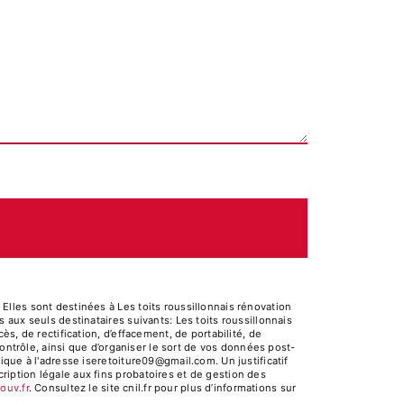
lles sont destinées à Les toits roussillonnais rénovation
aux seuls destinataires suivants: Les toits roussillonnais
s, de rectification, d’effacement, de portabilité, de
ontrôle, ainsi que d’organiser le sort de vos données post-
que à l'adresse iseretoiture09@gmail.com. Un justificatif
iption légale aux fins probatoires et de gestion des
gouv.fr
. Consultez le site cnil.fr pour plus d’informations sur