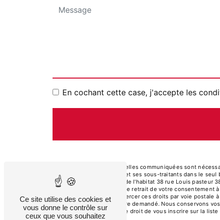
En cochant cette case, j'accepte les condi
** Les données personnelles communiquées sont nécessaires
de toiture et de l'habitat et ses sous-traitants dans le s
rénovation de toiture et de l'habitat 38 rue Louis pasteur 
limitation, d’opposition, de retrait de votre consentement 
mortem. Vous pouvez exercer ces droits par voie postale à 
Ce site utilise des cookies et
d'identité pourra vous être demandé. Nous conservons vos 
vous donne le contrôle sur
contentieux. Vous avez le droit de vous inscrire sur la li
ceux que vous souhaitez
vos droits.