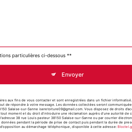
tions particulières ci-dessous **
Envoyer
 aux fins de vous contacter et sont enregistrées dans un fichier informatisé. E
eul but de répondre à votre message. Les données collectées seront communiquées 
38150 Salaise-sur-Sanne iseretoiture09@gmail.com. Vous disposez de droits d’accè
à tout moment et du droit d’introduire une réclamation auprès d’une autorité de c
l'adresse 38 rue Louis pasteur 38150 Salaise-sur-Sanne ou par courrier électroni
données pendant la période de prise de contact puis pendant la durée de prescr
ste d'opposition au démarchage téléphonique, disponible à cette adresse:
Bloctel.